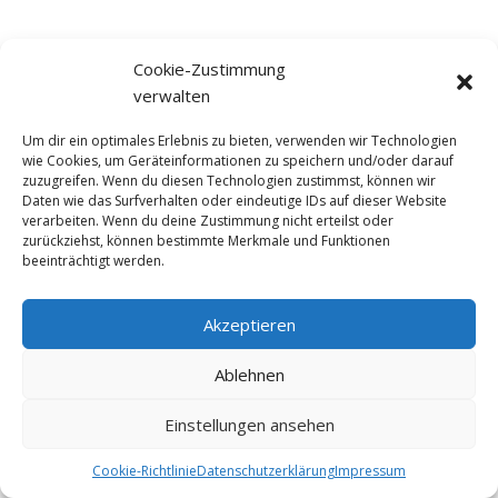
Cookie-Zustimmung
verwalten
Kontakt
Um dir ein optimales Erlebnis zu bieten, verwenden wir Technologien
wie Cookies, um Geräteinformationen zu speichern und/oder darauf
Newsletter
zuzugreifen. Wenn du diesen Technologien zustimmst, können wir
Datenschutzerklärung
Daten wie das Surfverhalten oder eindeutige IDs auf dieser Website
verarbeiten. Wenn du deine Zustimmung nicht erteilst oder
Impressum
zurückziehst, können bestimmte Merkmale und Funktionen
Cookie-Richtlinie (EU)
beeinträchtigt werden.
Akzeptieren
Ablehnen
Copywright by
@Multi Sports Pro
. All Rights Reserved
Einstellungen ansehen
Cookie-Richtlinie
Datenschutzerklärung
Impressum