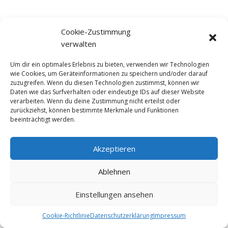
Cookie-Zustimmung
verwalten
Kontakt
Um dir ein optimales Erlebnis zu bieten, verwenden wir Technologien
wie Cookies, um Geräteinformationen zu speichern und/oder darauf
Newsletter
zuzugreifen. Wenn du diesen Technologien zustimmst, können wir
Datenschutzerklärung
Daten wie das Surfverhalten oder eindeutige IDs auf dieser Website
verarbeiten. Wenn du deine Zustimmung nicht erteilst oder
Impressum
zurückziehst, können bestimmte Merkmale und Funktionen
Cookie-Richtlinie (EU)
beeinträchtigt werden.
Akzeptieren
Ablehnen
Copywright by
@Multi Sports Pro
. All Rights Reserved
Einstellungen ansehen
Cookie-Richtlinie
Datenschutzerklärung
Impressum